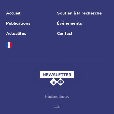
chercheurs, joueurs et designers et tout esprit
curieux sont invités à consulter le programme et
s’inscrire ! Vous pourrez également retrouver
Accueil
Soutien à la recherche
les retransmissions des présentations sur notre
Publications
Événements
chaîne YouTube.
Actualités
Contact
NEWSLETTER
Mentions légales
CGU