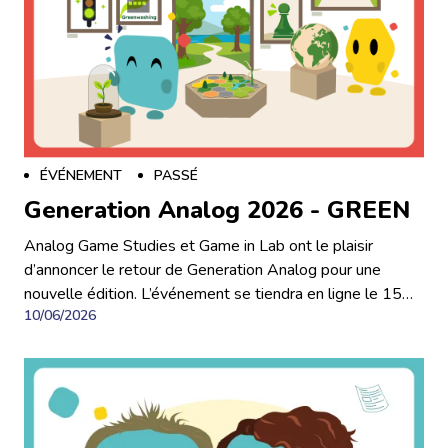
ÉVÉNEMENT
PASSÉ
Generation Analog 2026 - GREEN
Analog Game Studies et Game in Lab ont le plaisir
d’annoncer le retour de Generation Analog pour une
nouvelle édition. L’événement se tiendra en ligne le 15
10/06/2026
juillet 2026, gratuit et accessible à tous·tes sur
inscription. Toutes les interventions seront enregistrées
et disponibles ultérieurement sur la chaîne YouTube
d’AGS. Cette édition explore le thème « GREEN », et
invite les participants à explorer les différentes
significations et dimensions culturelles de cette couleur