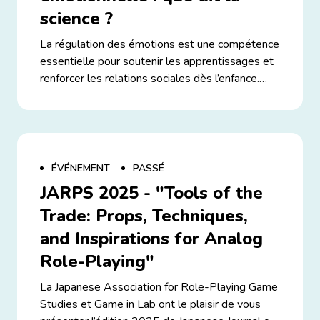
2026 s’adresse aux chercheur·es, enseignant·es,
science ?
artistes, professionnel·les et esprits curieux !
La régulation des émotions est une compétence
essentielle pour soutenir les apprentissages et
renforcer les relations sociales dès l’enfance.
Les jeux de société offrent un cadre privilégié
pour exercer ces habiletés, en mobilisant
attention, inhibition, gestion de la frustration et
prise de décision. Game in Lab vous invite à
découvrir les résultats de recherches
ÉVÉNEMENT
PASSÉ
scientifiques récentes ainsi que des conseils
JARPS 2025 - "Tools of the
concrets sur l’utilisation des jeux de société
Trade: Props, Techniques,
comme outils de régulation émotionnelle.
Découvrez comment les pratiques ludiques
and Inspirations for Analog
contribuent à développer l’autorégulation et
Role-Playing"
peuvent aider à mieux gérer ses propres
émotions et comportements. Retrouvez la
La Japanese Association for Role-Playing Game
conférence présentée par Eric Lambert,
Studies et Game in Lab ont le plaisir de vous
Professeur de psychologie à l’Université de