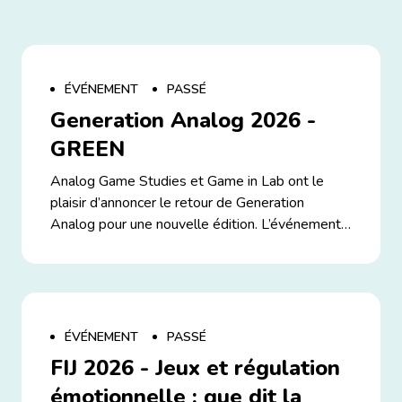
ÉVÉNEMENT
PASSÉ
Generation Analog 2026 -
GREEN
Analog Game Studies et Game in Lab ont le
plaisir d’annoncer le retour de Generation
Analog pour une nouvelle édition. L’événement
se tiendra en ligne le 15 juillet 2026, gratuit et
accessible à tous·tes sur inscription. Toutes les
interventions seront enregistrées et disponibles
ultérieurement sur la chaîne YouTube d’AGS.
Cette édition explore le thème « GREEN », et
ÉVÉNEMENT
PASSÉ
invite les participants à explorer les différentes
FIJ 2026 - Jeux et régulation
significations et dimensions culturelles de cette
émotionnelle : que dit la
couleur riche et complexe. Generation Analog