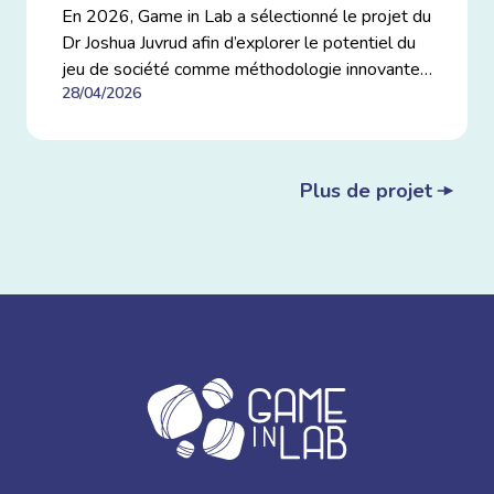
En 2026, Game in Lab a sélectionné le projet du
Dr Joshua Juvrud afin d’explorer le potentiel du
jeu de société comme méthodologie innovante
28/04/2026
de formation et de recherche en éducation
médicale interprofessionnelle, avec un accent
particulier sur la préparation des équipes de
santé à la gestion de crises complexes.
Plus de projet