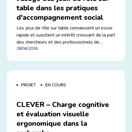
table dans les pratiques
d'accompagnement social
Les jeux de rôle sur table connaissent un essor
rapide et suscitent un intérêt croissant de la part
des chercheurs et des professionnels de
28/04/2026
l’accompagnement social. Au-delà du
divertissement, ils offrent des opportunités
originales pour favoriser l’engagement, la
créativité et les interactions sociales. Ce projet
s’inscrit dans cette dynamique en explorant la
manière dont ces jeux peuvent être utilisés de
PROJET
EN COURS
façon structurée dans des contextes éducatifs
et thérapeutiques.
CLEVER – Charge cognitive
et évaluation visuelle
ergonomique dans la