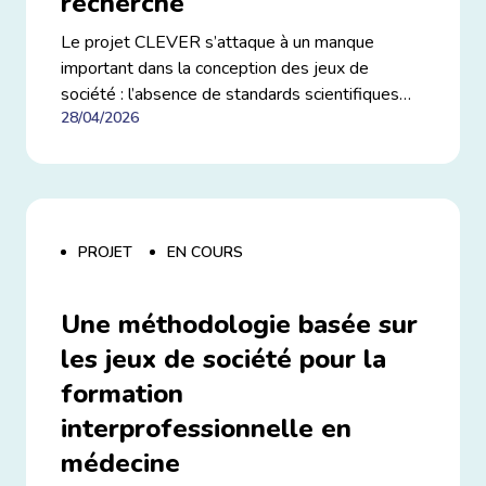
recherche
Le projet CLEVER s’attaque à un manque
important dans la conception des jeux de
société : l’absence de standards scientifiques
28/04/2026
clairs en matière d’ergonomie visuelle et
cognitive. En étudiant la manière dont des
éléments tels que la typographie, les icônes ou
la mise en page influencent la compréhension et
l’expérience des joueurs, il vise à rendre les jeux
plus accessibles, plus intuitifs et plus agréables
PROJET
EN COURS
pour un public élargi. Plus largement, le projet
cherche à mieux comprendre comment la
Une méthodologie basée sur
conception des jeux façonne les formes de
les jeux de société pour la
plaisir et les dynamiques d’inclusion dans le jeu.
formation
interprofessionnelle en
médecine